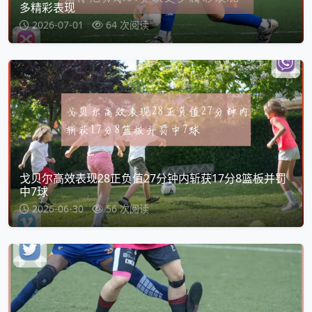
多精彩表现
2026-07-01
64 次阅读
戈贝尔高效表现28正负值27分钟内斩获17分8篮板并罚
中7球
2026-06-30
56 次阅读