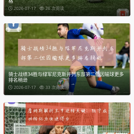
格
2026-07-17
26 次阅读
骑士战绩34胜与绿军尼克斯并列东部第二但因输球更多
排名稍逊
2026-07-17
33 次阅读