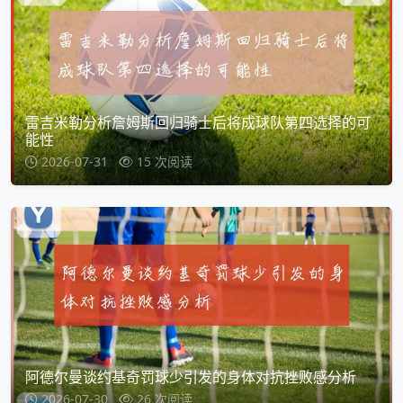
雷吉米勒分析詹姆斯回归骑士后将成球队第四选择的可
能性
2026-07-31
15 次阅读
阿德尔曼谈约基奇罚球少引发的身体对抗挫败感分析
2026-07-30
26 次阅读