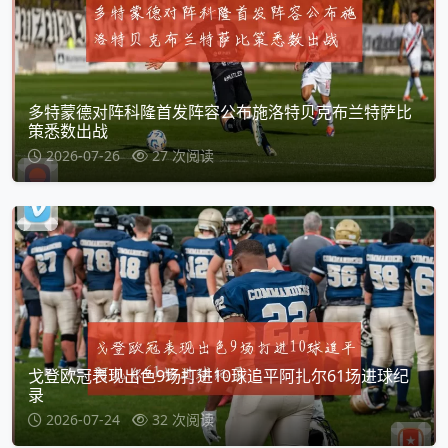
多特蒙德对阵科隆首发阵容公布施洛特贝克布兰特萨比
策悉数出战
2026-07-26
27 次阅读
戈登欧冠表现出色9场打进10球追平阿扎尔61场进球纪
录
2026-07-24
32 次阅读