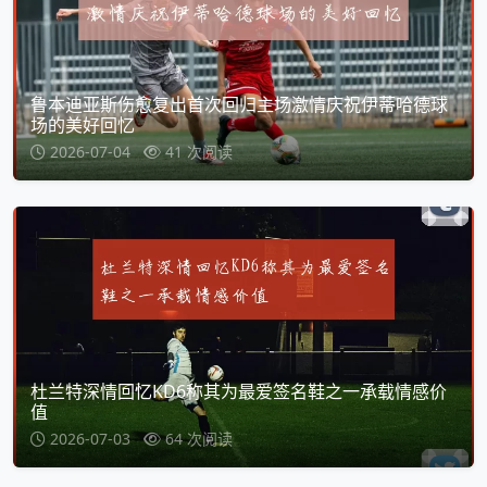
鲁本迪亚斯伤愈复出首次回归主场激情庆祝伊蒂哈德球
场的美好回忆
2026-07-04
41 次阅读
杜兰特深情回忆KD6称其为最爱签名鞋之一承载情感价
值
2026-07-03
64 次阅读