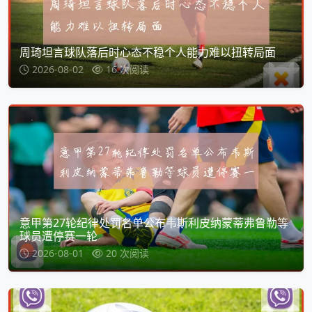
周琦坦言球队落后时心态不稳个人能力难以扭转局面
2026-08-02
16 次阅读
意甲第27轮纪律处罚名单公布韦斯利皮纳蒙蒂弗鲁勒等
球员遭停赛一轮
2026-08-01
20 次阅读