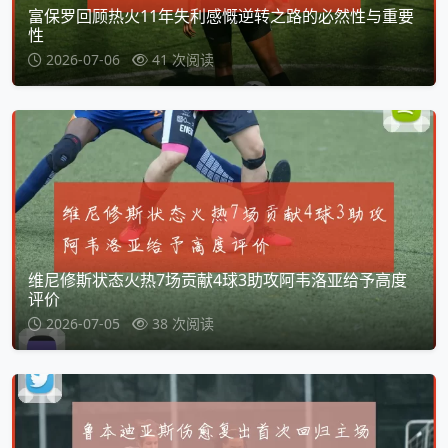
富保罗回顾热火11年失利感慨逆转之路的必然性与重要
性
2026-07-06
41 次阅读
维尼修斯状态火热7场贡献4球3助攻阿韦洛亚给予高度
评价
2026-07-05
38 次阅读