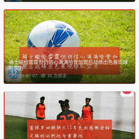
骑士输给雷霆但仍信心满满哈登加盟后战绩出色展现球
队实力
2026-07-07
38 次阅读