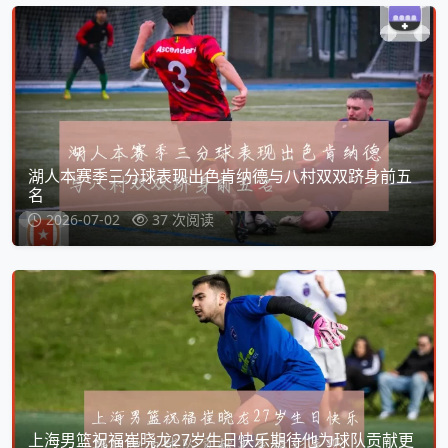
湖人本赛季三分球表现出色肯纳德与八村双双跻身前五
名
2026-07-02
37 次阅读
上海男篮祝福崔晓龙27岁生日快乐期待他为球队贡献更