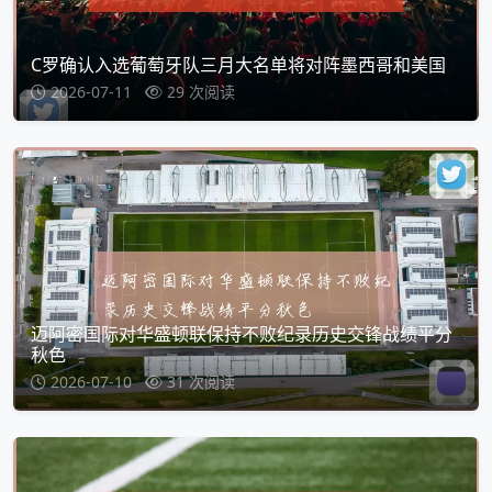
C罗确认入选葡萄牙队三月大名单将对阵墨西哥和美国
2026-07-11
29 次阅读
迈阿密国际对华盛顿联保持不败纪录历史交锋战绩平分
秋色
2026-07-10
31 次阅读