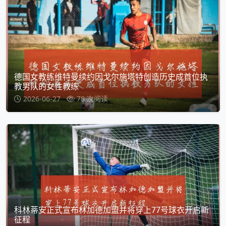
德国女教练维特曼续约因戈尔施塔特创造历史成首位执
教男队的女性教练
2026-06-27
78 次阅读
科林蒂安正式宣布林加德加盟并将穿上77号球衣开启新
征程