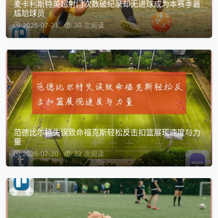
麦卡利斯特英超射门次数破纪录却无进球成为本赛季最
尴尬球员
2026-07-21
30 次阅读
范德比尔特失误致命福克斯轻松反击扣篮展现速度与力
量
2026-07-20
32 次阅读