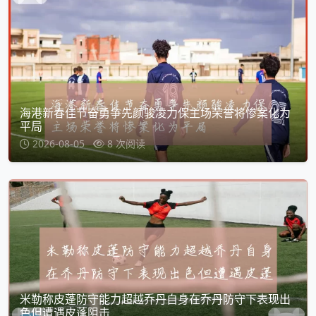
海港新春佳节奋勇争先颜骏凌力保主场荣誉将惨案化为
平局
2026-08-05
8 次阅读
米勒称皮蓬防守能力超越乔丹自身在乔丹防守下表现出
色但遭遇皮蓬阻击