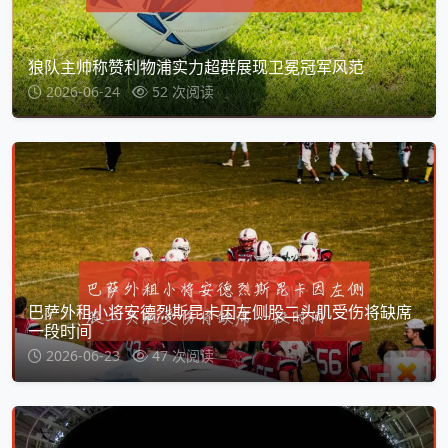
狼队主帅称赞利物浦实力超群展现卫冕冠军风范
2026-06-24
52 次阅读
巴萨外租小将安德烈斯昆卡因左侧股二头肌受伤将缺席
一段时间
2026-06-23
47 次阅读