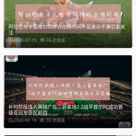
阿拉巴与卡瓦哈尔同样对出场时间不足表示不满引发关
注
2026-07-19
28 次阅读
补时阶段连入两球广岛三箭客场2-2战平首尔FC成功晋
级亚冠东亚区前四
2026-07-19
30 次阅读