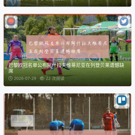
巴黎欧冠名单公布阿什拉夫维蒂尼亚在列登贝莱遗憾缺
席
2026-07-29
22 次阅读