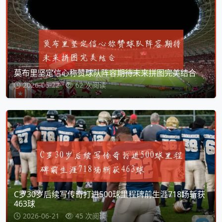
莫布里坚定信心称赞球队阵容期待未来拼图完美结合
2026-06-22
62 次阅读
C罗30岁后续写传奇打进500球里程碑前生涯718场斩获
463球
2026-06-21
45 次阅读