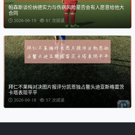
帕森斯谈伦纳德实力与伤病风险是否会有人愿意给他大
合同
2026-06-19
61 次阅读
拜仁不莱梅对决图片报评分凯恩独占鳌头迪亚斯格雷茨
卡塔表现平平
2026-06-18
57 次阅读