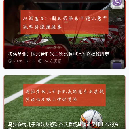
拉诺基亚：国米若胜米兰德比意甲冠军将稳操胜券
2026-07-18
24 次阅读
马拉多纳儿子和队友怒怼齐沃质疑其谈论足球上帝的资