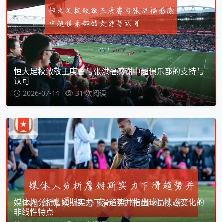
恒大足校致敬王庚睿与张洪福感谢中超俱乐部的支持与
认可
2026-07-14
31 次阅读
媒体人分析詹姆斯实力下滑趋势并指出球员状态变化的
非线性特点