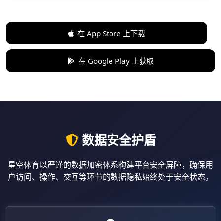
在 App Store 上下载
在 Google Play 上获取
数据安全护盾
星空体育以严谨的数据加密体系构建平台安全屏障，确保用
户访问、操作、交互等环节的数据隐私始终处于安全状态。