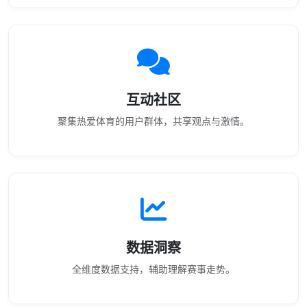
互动社区
聚集热爱体育的用户群体，共享观点与激情。
数据洞察
全维度数据支持，辅助理解赛事走势。