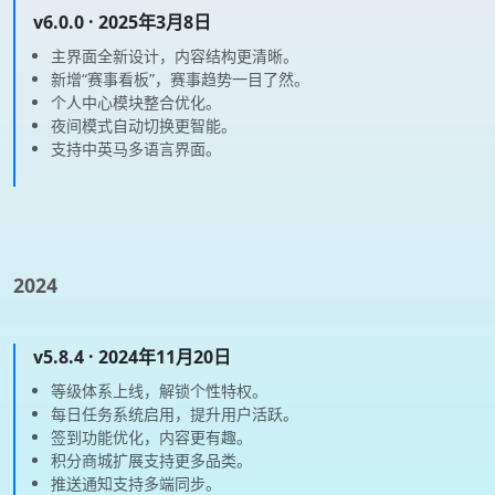
v6.0.0 · 2025年3月8日
主界面全新设计，内容结构更清晰。
新增“赛事看板”，赛事趋势一目了然。
个人中心模块整合优化。
夜间模式自动切换更智能。
支持中英马多语言界面。
2024
v5.8.4 · 2024年11月20日
等级体系上线，解锁个性特权。
每日任务系统启用，提升用户活跃。
签到功能优化，内容更有趣。
积分商城扩展支持更多品类。
推送通知支持多端同步。