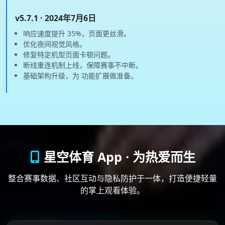
v5.7.1 · 2024年7月6日
响应速度提升 35%，页面更丝滑。
优化夜间视觉风格。
修复特定机型页面卡顿问题。
断线重连机制上线，保障赛事不中断。
基础架构升级，为 功能扩展做准备。
星空体育 App · 为热爱而生
整合赛事数据、社区互动与隐私防护于一体，打造便捷轻量
的掌上观看体验。