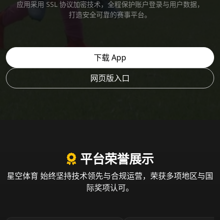
应用采用 SSL 协议加密技术，全程保护账户登录与用户数据，
打造安全可靠的赛事平台。
下载 App
网页版入口
平台荣誉展示
星空体育 始终坚持技术领先与合规运营，荣获多项地区与国
际奖项认可。