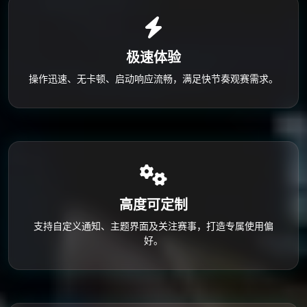
极速体验
操作迅速、无卡顿、启动响应流畅，满足快节奏观赛需求。
高度可定制
支持自定义通知、主题界面及关注赛事，打造专属使用偏
好。