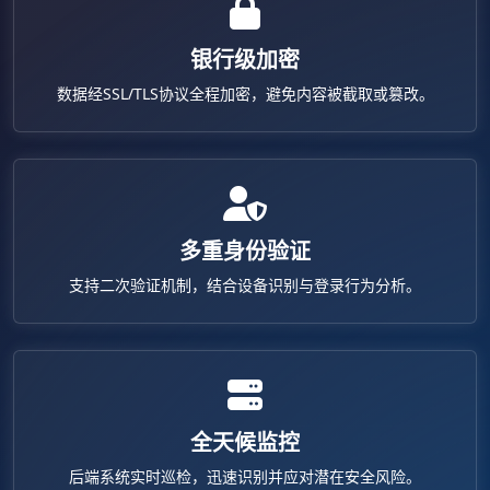
银行级加密
数据经SSL/TLS协议全程加密，避免内容被截取或篡改。
多重身份验证
支持二次验证机制，结合设备识别与登录行为分析。
全天候监控
后端系统实时巡检，迅速识别并应对潜在安全风险。