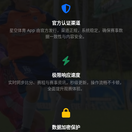
官方认证渠道
星空体育 App 由官方发行，渠道正规，系统稳定，确保赛事数
据一致性与内容安全。
极限响应速度
实时同步比分、赛程与赛事资讯，秒级更新，操作流畅不卡顿，
全面提升观赛体验。
数据加密保护